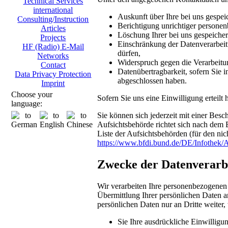
Technical Services
international
Auskunft über Ihre bei uns gespei
Consulting/Instruction
Berichtigung unrichtiger persone
Articles
Löschung Ihrer bei uns gespeicher
Projects
Einschränkung der Datenverarbeitu
HF (Radio) E-Mail
dürfen,
Networks
Widerspruch gegen die Verarbeitu
Contact
Datenübertragbarkeit, sofern Sie i
Data Privacy Protection
abgeschlossen haben.
Imprint
Choose your
Sofern Sie uns eine Einwilligung erteilt
language:
Sie können sich jederzeit mit einer Bes
Aufsichtsbehörde richtet sich nach dem 
Liste der Aufsichtsbehörden (für den nich
https://www.bfdi.bund.de/DE/Infothek/A
Zwecke der Datenverarbei
Wir verarbeiten Ihre personenbezogenen
Übermittlung Ihrer persönlichen Daten an
persönlichen Daten nur an Dritte weiter,
Sie Ihre ausdrückliche Einwilligun