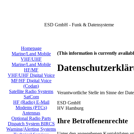
ESD GmbH - Funk & Datensysteme
Homepage
(This information is currently availa
Marine/Land Mobile
VHF/UHF
Marine/Land Mobile
Datenschutzerklä
HF/MF
VHF/UHF Digital Voice
MF/HF Digital Voice
(Codan)
Satellite Radio Systems
Verantwortliche Stelle im Sinne der Da
SatCom
HF (Radio) E-Mail
ESD GmbH
Modems (PTCs)
HV Hamburg
Antennas
Optional Radio Parts
Ihre Betroffenenrechte
Dispatch System BIRCS
Warning/Alerting Systems
Unter den angegebenen Kontaktdaten uns