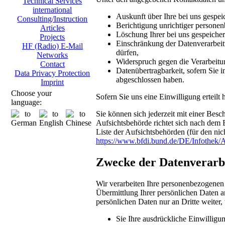
Technical Services
international
Auskunft über Ihre bei uns gespei
Consulting/Instruction
Berichtigung unrichtiger persone
Articles
Löschung Ihrer bei uns gespeicher
Projects
Einschränkung der Datenverarbeitu
HF (Radio) E-Mail
dürfen,
Networks
Widerspruch gegen die Verarbeitu
Contact
Datenübertragbarkeit, sofern Sie i
Data Privacy Protection
abgeschlossen haben.
Imprint
Choose your
Sofern Sie uns eine Einwilligung erteilt
language:
Sie können sich jederzeit mit einer Bes
Aufsichtsbehörde richtet sich nach dem 
Liste der Aufsichtsbehörden (für den nich
https://www.bfdi.bund.de/DE/Infothek/A
Zwecke der Datenverarbei
Wir verarbeiten Ihre personenbezogenen
Übermittlung Ihrer persönlichen Daten an
persönlichen Daten nur an Dritte weiter,
Sie Ihre ausdrückliche Einwilligun