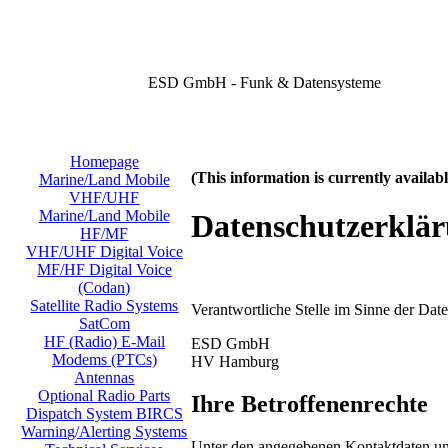
ESD GmbH - Funk & Datensysteme
Homepage
(This information is currently availa
Marine/Land Mobile
VHF/UHF
Marine/Land Mobile
Datenschutzerklä
HF/MF
VHF/UHF Digital Voice
MF/HF Digital Voice
(Codan)
Satellite Radio Systems
Verantwortliche Stelle im Sinne der Da
SatCom
HF (Radio) E-Mail
ESD GmbH
Modems (PTCs)
HV Hamburg
Antennas
Optional Radio Parts
Ihre Betroffenenrechte
Dispatch System BIRCS
Warning/Alerting Systems
Unter den angegebenen Kontaktdaten uns