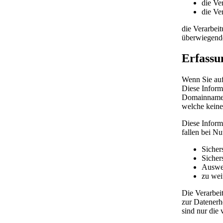
die Ve
die Ver
die Verarbeit
überwiegende
Erfassu
Wenn Sie auf
Diese Inform
Domainnamen 
welche keine
Diese Inform
fallen bei N
Sicher
Sicher
Auswer
zu wei
Die Verarbei
zur Datenerh
sind nur die 