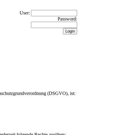
User:
Password:
tenschutzgrundverordnung (DSGVO), ist:
ederzeit folgende Rechte ausüben: