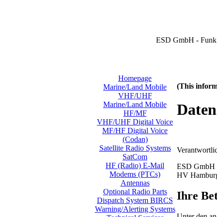
ESD GmbH - Funk 
Homepage
(This inform
Marine/Land Mobile
VHF/UHF
Marine/Land Mobile
Daten
HF/MF
VHF/UHF Digital Voice
MF/HF Digital Voice
(Codan)
Satellite Radio Systems
Verantwortli
SatCom
HF (Radio) E-Mail
ESD GmbH
Modems (PTCs)
HV Hambur
Antennas
Optional Radio Parts
Ihre Be
Dispatch System BIRCS
Warning/Alerting Systems
Unter den an