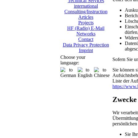
Technical Services
international
Auskun
Consulting/Instruction
Berich
Articles
Löschu
Projects
Einsch
HF (Radio) E-Mail
dürfen
Networks
Widers
Contact
Datenü
Data Privacy Protection
abgesc
Imprint
Choose your
Sofern Sie un
language:
Sie können s
Aufsichtsbeh
Liste der Auf
https://www.
Zwecke 
Wir verarbei
Übermittlung
persönlichen
Sie Ih