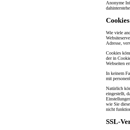
Anonyme Info
dahintersteh
Cookies
Wie viele an
Websiteserve
Adresse, ver
Cookies könn
der in Cooki
Webseiten er
In keinem Fa
mit personen
Natürlich kö
eingestellt,
Einstellunge
wie Sie dies
nicht funkti
SSL-Ver