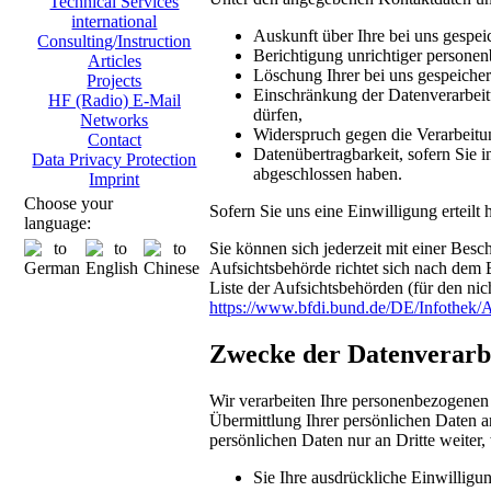
Technical Services
international
Auskunft über Ihre bei uns gespei
Consulting/Instruction
Berichtigung unrichtiger persone
Articles
Löschung Ihrer bei uns gespeicher
Projects
Einschränkung der Datenverarbeitu
HF (Radio) E-Mail
dürfen,
Networks
Widerspruch gegen die Verarbeitu
Contact
Datenübertragbarkeit, sofern Sie i
Data Privacy Protection
abgeschlossen haben.
Imprint
Choose your
Sofern Sie uns eine Einwilligung erteilt
language:
Sie können sich jederzeit mit einer Bes
Aufsichtsbehörde richtet sich nach dem 
Liste der Aufsichtsbehörden (für den nich
https://www.bfdi.bund.de/DE/Infothek/A
Zwecke der Datenverarbei
Wir verarbeiten Ihre personenbezogenen
Übermittlung Ihrer persönlichen Daten an
persönlichen Daten nur an Dritte weiter,
Sie Ihre ausdrückliche Einwilligun