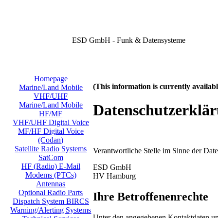
ESD GmbH - Funk & Datensysteme
Homepage
(This information is currently availa
Marine/Land Mobile
VHF/UHF
Marine/Land Mobile
Datenschutzerklä
HF/MF
VHF/UHF Digital Voice
MF/HF Digital Voice
(Codan)
Satellite Radio Systems
Verantwortliche Stelle im Sinne der Da
SatCom
HF (Radio) E-Mail
ESD GmbH
Modems (PTCs)
HV Hamburg
Antennas
Optional Radio Parts
Ihre Betroffenenrechte
Dispatch System BIRCS
Warning/Alerting Systems
Unter den angegebenen Kontaktdaten uns