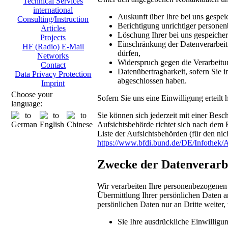
Technical Services
international
Auskunft über Ihre bei uns gespei
Consulting/Instruction
Berichtigung unrichtiger persone
Articles
Löschung Ihrer bei uns gespeicher
Projects
Einschränkung der Datenverarbeitu
HF (Radio) E-Mail
dürfen,
Networks
Widerspruch gegen die Verarbeitu
Contact
Datenübertragbarkeit, sofern Sie i
Data Privacy Protection
abgeschlossen haben.
Imprint
Choose your
Sofern Sie uns eine Einwilligung erteilt
language:
Sie können sich jederzeit mit einer Bes
Aufsichtsbehörde richtet sich nach dem 
Liste der Aufsichtsbehörden (für den nich
https://www.bfdi.bund.de/DE/Infothek/A
Zwecke der Datenverarbei
Wir verarbeiten Ihre personenbezogenen
Übermittlung Ihrer persönlichen Daten an
persönlichen Daten nur an Dritte weiter,
Sie Ihre ausdrückliche Einwilligun