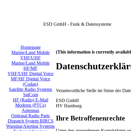
ESD GmbH - Funk & Datensysteme
Homepage
(This information is currently availa
Marine/Land Mobile
VHF/UHF
Marine/Land Mobile
Datenschutzerklä
HF/MF
VHF/UHF Digital Voice
MF/HF Digital Voice
(Codan)
Satellite Radio Systems
Verantwortliche Stelle im Sinne der Da
SatCom
HF (Radio) E-Mail
ESD GmbH
Modems (PTCs)
HV Hamburg
Antennas
Optional Radio Parts
Ihre Betroffenenrechte
Dispatch System BIRCS
Warning/Alerting Systems
Unter den angegebenen Kontaktdaten uns